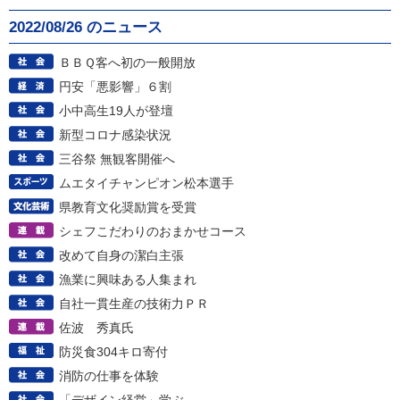
2022/08/26 のニュース
ＢＢＱ客へ初の一般開放
円安「悪影響」６割
小中高生19人が登壇
新型コロナ感染状況
三谷祭 無観客開催へ
ムエタイチャンピオン松本選手
県教育文化奨励賞を受賞
シェフこだわりのおまかせコース
改めて自身の潔白主張
漁業に興味ある人集まれ
自社一貫生産の技術力ＰＲ
佐波 秀真氏
防災食304キロ寄付
消防の仕事を体験