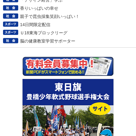
「デザイン経営」学ぶ
香りいっぱいの幸せ
親子で昆虫採集笑顔いっぱい！
14日間限定配信
Ｕ18東海ブロックリーグ
脳の健康教室学習サポーター