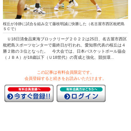
桜丘が冷静に試合を組み立て藤枝明誠に快勝した（名古屋市西区枇杷島
ＳＣで）
Ｕ18日清食品東海ブロックリーグ２０２２は25日、名古屋市西区
枇杷島スポーツセンターで最終日が行われ、愛知県代表の桜丘は４
勝２敗の３位となった。 今大会では、日本バスケットボール協会
（ＪＢＡ）が18歳以下（Ｕ18世代）の育成と強化、競技環...
この記事は有料会員限定です。
会員登録すると続きをお読みいただけます。