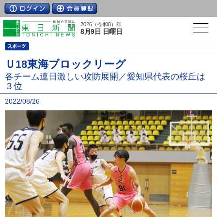
2026（令和8）年
8月9日 日曜日
Ｕ18東海ブロックリーグ
各チーム連日激しい攻防展開／愛知県代表の桜丘は
３位
2022/08/26