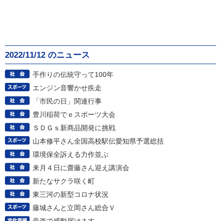
2022/11/12 のニュース
手作りの伝統守って100年
エンジン音響かせ疾走
「市民の日」関連行事
豊川稲荷でｅスポーツ大会
ＳＤＧｓ新商品開発に挑戦
山本修平さん全国高校駅伝愛知県予選総括
環境保全訴える力作並ぶ
来月４日に齋藤さん迎え講演会
新たなサクラ咲く町
東三河の新型コロナ状況
藤城さんと立岡さん総合Ｖ