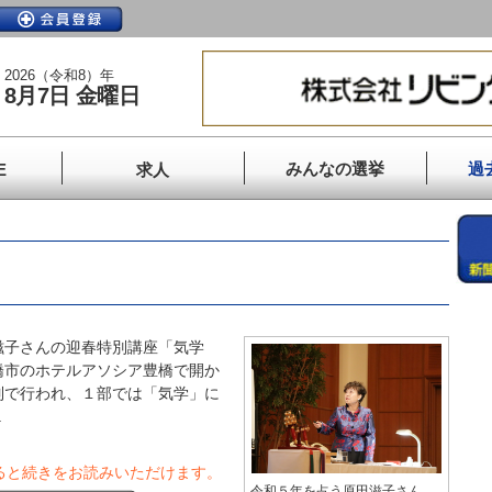
2026（令和8）年
8月7日 金曜日
みんなの選挙
過
E
求人
子さんの迎春特別講座「気学
橋市のホテルアソシア豊橋で開か
制で行われ、１部では「気学」に
.
ると続きをお読みいただけます。
令和５年を占う原田滋子さん