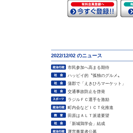
2022/12/02 のニュース
市民参加へ高まる期待
ハッピイ的〝孤独のグルメ〟
蒲郡で「えきひろマーケット」
交通事故防止を啓発
ラジルＦＣ選手を激励
町内会などＩＣＴ化推進
田原はＡＬＴ派遣要望
「新城鶏学会」結成
運営事業者公募