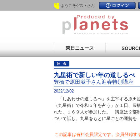
ようこそゲストさん
東日ニュース
SOURC
九星術で新しい年の道しるべ
豊橋で原田滋子さん迎春特別講座
2022/12/02
「しあわせの道しるべ」を主宰する原田滋
（九星術）で令和５年を占う」が１日、豊
れた。１６９人が参加した。 講座は２部
ついて話し、九星をもとに星ごとの運勢を..
この記事は有料会員限定です。
会員登録す