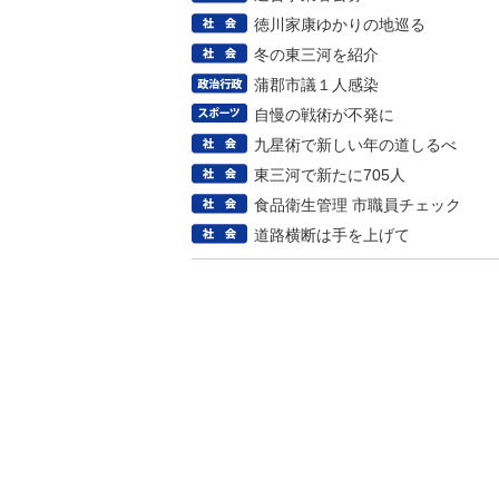
徳川家康ゆかりの地巡る
冬の東三河を紹介
蒲郡市議１人感染
自慢の戦術が不発に
九星術で新しい年の道しるべ
東三河で新たに705人
食品衛生管理 市職員チェック
道路横断は手を上げて