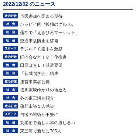
2022/12/02 のニュース
市民参加へ高まる期待
ハッピイ的〝孤独のグルメ〟
蒲郡で「えきひろマーケット」
交通事故防止を啓発
ラジルＦＣ選手を激励
町内会などＩＣＴ化推進
田原はＡＬＴ派遣要望
「新城鶏学会」結成
運営事業者公募
徳川家康ゆかりの地巡る
冬の東三河を紹介
蒲郡市議１人感染
自慢の戦術が不発に
九星術で新しい年の道しるべ
東三河で新たに705人