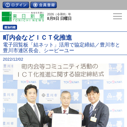
2026（令和8）年
8月9日 日曜日
町内会などＩＣＴ化推進
電子回覧板「結ネット」活用で協定締結／豊川市と
豊川市連区長会、シーピーユー
2022/12/02