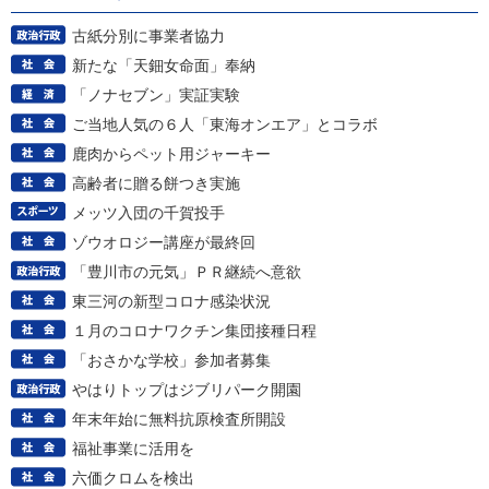
古紙分別に事業者協力
新たな「天鈿女命面」奉納
「ノナセブン」実証実験
ご当地人気の６人「東海オンエア」とコラボ
鹿肉からペット用ジャーキー
高齢者に贈る餅つき実施
メッツ入団の千賀投手
ゾウオロジー講座が最終回
「豊川市の元気」ＰＲ継続へ意欲
東三河の新型コロナ感染状況
１月のコロナワクチン集団接種日程
「おさかな学校」参加者募集
やはりトップはジブリパーク開園
年末年始に無料抗原検査所開設
福祉事業に活用を
六価クロムを検出