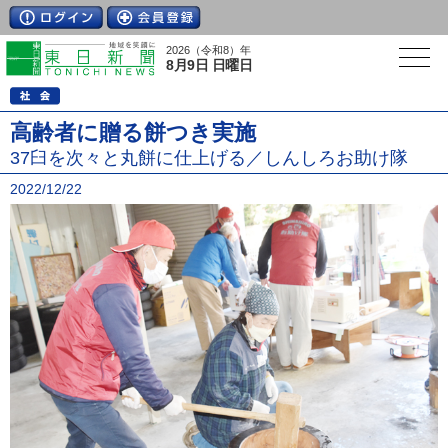
2026（令和8）年
8月9日 日曜日
高齢者に贈る餅つき実施
37臼を次々と丸餅に仕上げる／しんしろお助け隊
2022/12/22