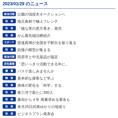
2023/01/29 のニュース
公園の伐採木オークションへ
地元食材で極上フレンチ
「穂な実の恵方巻き」発売
がん最先端治療紹介
渡邉真瑚が全国女子駅伝を振り返る
自慢の模型が集まる
田原市と中北薬品が協定
「思いっきり活動できる年に」
バスケ楽しみませんか
基本的な接客など学ぶ
身体の変化を「科学」する
東三河で新たに380人
棄却から４年 再審求める署名も
来月25日武将ゆかりの地巡り
ビジネスプラン発表会