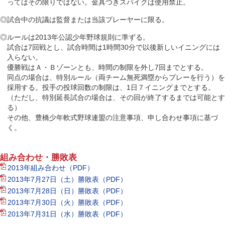
ってはその限りではない。金具つきスパイクは使用禁止。
◎試合中の抗議は監督または当該プレーヤーに限る。
◎ルールは2013年公認少年野球規則に準ずる。
試合は7回戦とし、試合時間は1時間30分で以後新しいイニングには
入らない。
優勝戦はＡ・Ｂゾーンとも、時間の制限を外し7回までとする。
同点の場合は、特別ルール（両チーム無死満塁からプレーを行う）を
採用する。投手の投球回数の制限は、1日７イニングまでとする。
（ただし、特別延長試合の場合は、その回が終了するまでは可能とす
る）
その他、豊橋少年軟式野球連盟の注意事項、申し合わせ事項に基づ
く。
組み合わせ・勝敗表
2013年組み合わせ（PDF）
2013年7月27日（土）勝敗表（PDF）
2013年7月28日（日）勝敗表（PDF）
2013年7月30日（火）勝敗表（PDF）
2013年7月31日（水）勝敗表（PDF）