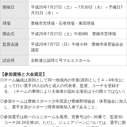
開催日
平成25年7月27日（土）～7月30日（火）＜予備日7
月31日（水）＞
球場
豊橋市営球場・石巻球場・東田球場
開会式
平成25年7月27日（土）午前8時 豊橋市営球場
監督会議
平成25年7月7日（日）午後６時 豊橋市体育協会会
議室
試合球
全軟連公認球Ｃ号マルエスボール
【参加資格と大会規定】
◎チーム編成は原則として同一地域内の学童(原則として４～6年生)に
よって行い選手18人以内と成人の代表者、監督、コーチを登録す
る。（チームの事情により主催者が認める場合はその限りではない）
◎参加チームは豊橋スポーツ少年団及び豊橋野球協会・体育協会に加入
し、選手全員がスポーツ障害保険加入者であること。
◎参加選手は統一のユニホームを着用。背番号は0～30番で、監督30、
コーチ28.29主将10。ただし、ジュニアゾーンについては、選手に限