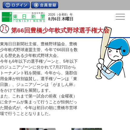
2026（令和8）年
8月6日 木曜日
第66回豊橋少年軟式野球選手権大会
東海日日新聞社主催、豊橋野球協会、豊橋
少年軟式野球連盟主管、今年で66回目を数
える歴史ある少年軟式野球大会。
今年も6年以下の選手権ゾーンと、5年以下
のジュニアゾーンに分かれて7月27日から
トーナメント戦を開催。今年から、蒲郡信
用金庫が特別協賛し、選手権ゾーンは「東
日旗」、ジュニアゾーンは「がましん杯」
をかけて熱戦を展開します。
また、これまで第一試合の前夜（金曜夜）
に全チームが集まって行うことが恒例だっ
た開会式が、今年は初日の朝に豊橋市営球
場で行うこととなりました。