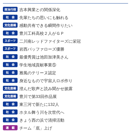
吉本興業との関係深化
先輩たちの思いにも触れる
感動共有できる瞬間作りたい
豊川工科高校２人がＧＰ
二川南レッドファイターズに栄冠
岩西バッファローズ優勝
最優秀賞は池田加津美さん
学生地域貢献事業⑤
雅風のテリーヌ認定
身近なもので宇宙人ロボ作り
澄んだ歌声と読み聞かせ披露
豊川で第33回作品展
東三河で新たに132人
ホタル舞う川を次世代へ
きょう西の浜で清掃活動
チーム「底」上げ