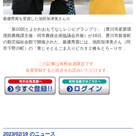
最優秀賞を受賞した池田加津美さん㊥
「第10回とよかわおもてなしレシピグランプリ」（豊川市産業環
境部農務課主催・同市農政企画協議会共催）が18日、豊川市新道町
の勤労福祉会館で開催された。最優秀賞には、池田加津美さん（同
市下野川町）の「青じそとえごま入りピカタ２種＆とろ～りサ...
この記事は有料会員限定です。
会員登録すると続きをお読みいただけます。
2023/02/19 のニュース