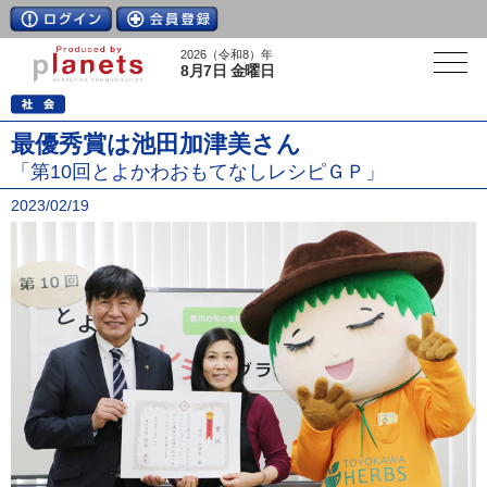
2026（令和8）年
8月7日 金曜日
最優秀賞は池田加津美さん
「第10回とよかわおもてなしレシピＧＰ」
2023/02/19