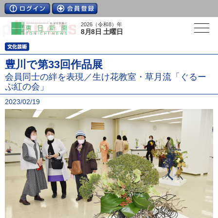
2026（令和8）年
8月8日 土曜日
豊川で第33回作品展
会員同士の絆を表現／生け花教室・草月流「ぐるー
ぷ紅の会」
2023/02/19