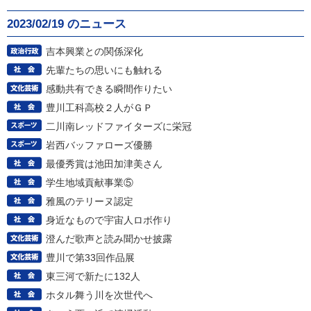
2023/02/19 のニュース
吉本興業との関係深化
先輩たちの思いにも触れる
感動共有できる瞬間作りたい
豊川工科高校２人がＧＰ
二川南レッドファイターズに栄冠
岩西バッファローズ優勝
最優秀賞は池田加津美さん
学生地域貢献事業⑤
雅風のテリーヌ認定
身近なもので宇宙人ロボ作り
澄んだ歌声と読み聞かせ披露
豊川で第33回作品展
東三河で新たに132人
ホタル舞う川を次世代へ