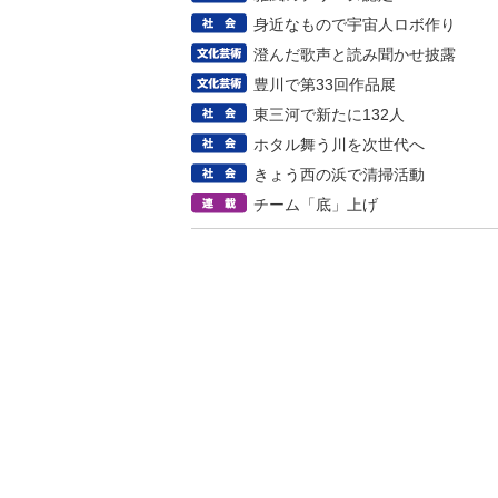
身近なもので宇宙人ロボ作り
澄んだ歌声と読み聞かせ披露
豊川で第33回作品展
東三河で新たに132人
ホタル舞う川を次世代へ
きょう西の浜で清掃活動
チーム「底」上げ