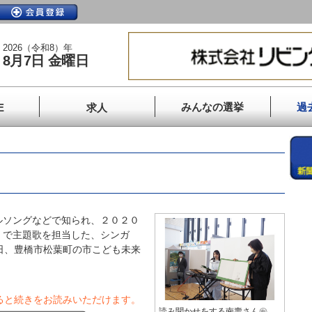
2026（令和8）年
8月7日 金曜日
みんなの選挙
過
E
求人
ソングなどで知られ、２０２０
」で主題歌を担当した、シンガ
日、豊橋市松葉町の市こども未来
ると続きをお読みいただけます。
読み聞かせをする南壽さん㊥