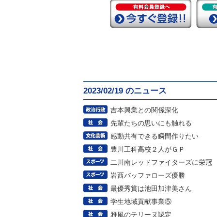
2023/02/19 のニュース
吉本興業との関係深化
先輩たちの思いにも触れる
感動共有できる瞬間作りたい
豊川工科高校２人がＧＰ
二川南レッドファイターズに栄冠
岩西バッファローズ優勝
最優秀賞は池田加津美さん
学生地域貢献事業⑤
雅風のテリーヌ認定