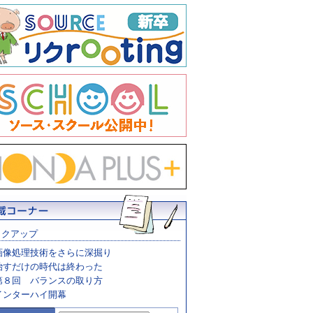
ックアップ
画像処理技術をさらに深掘り
治すだけの時代は終わった
第８回 バランスの取り方
インターハイ開幕