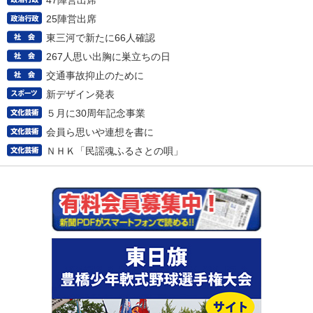
47陣営出席
25陣営出席
東三河で新たに66人確認
267人思い出胸に巣立ちの日
交通事故抑止のために
新デザイン発表
５月に30周年記念事業
会員ら思いや連想を書に
ＮＨＫ「民謡魂ふるさとの唄」