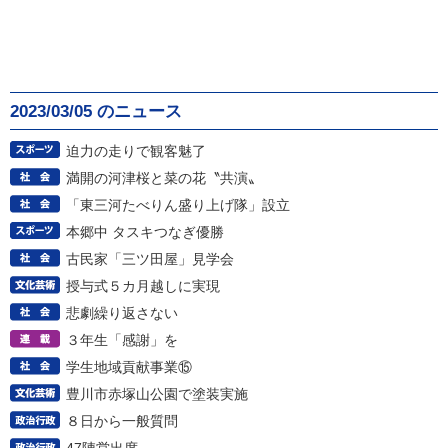
2023/03/05 のニュース
迫力の走りで観客魅了
満開の河津桜と菜の花〝共演〟
「東三河たべりん盛り上げ隊」設立
本郷中 タスキつなぎ優勝
古民家「三ツ田屋」見学会
授与式５カ月越しに実現
悲劇繰り返さない
３年生「感謝」を
学生地域貢献事業⑮
豊川市赤塚山公園で塗装実施
８日から一般質問