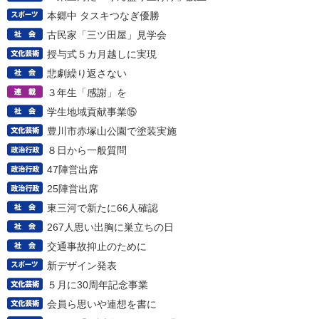
本郷中 タスキつなぎ優勝
古民家「三ツ田屋」見学会
授与式５カ月越しに実現
悲劇繰り返さない
３年生「感謝」を
学生地域貢献事業⑮
豊川市赤塚山公園で塗装実施
８日から一般質問
47陣営出席
25陣営出席
東三河で新たに66人確認
267人思い出胸に巣立ちの日
交通事故抑止のために
新デザイン発表
５月に30周年記念事業
会員ら思いや連想を書に