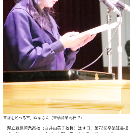
答辞を述べる市川双葉さん（豊橋商業高校で）
県立豊橋商業高校（白井由美子校長）は４日、第72回卒業証書授