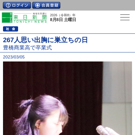
2026（令和8）年
8月8日 土曜日
267人思い出胸に巣立ちの日
豊橋商業高で卒業式
2023/03/05