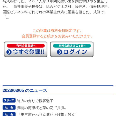
与式を行った。２６７人が３年間の思い出を胸に学びやを巣立っ
た。 白井由美子校長は、総合ビジネス科、経理科、情報処理科、
国際ビジネス科それぞれの卒業生代表に証書を渡した。式辞で、
「...
この記事は有料会員限定です。
会員登録すると続きをお読みいただけます。
2023/03/05 のニュース
迫力の走りで観客魅了
満開の河津桜と菜の花〝共演〟
「東三河たべりん盛り上げ隊」設立