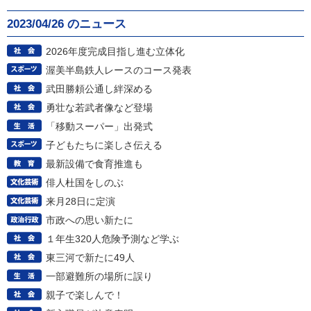
2023/04/26 のニュース
2026年度完成目指し進む立体化
渥美半島鉄人レースのコース発表
武田勝頼公通し絆深める
勇壮な若武者像など登場
「移動スーパー」出発式
子どもたちに楽しさ伝える
最新設備で食育推進も
俳人杜国をしのぶ
来月28日に定演
市政への思い新たに
１年生320人危険予測など学ぶ
東三河で新たに49人
一部避難所の場所に誤り
親子で楽しんで！