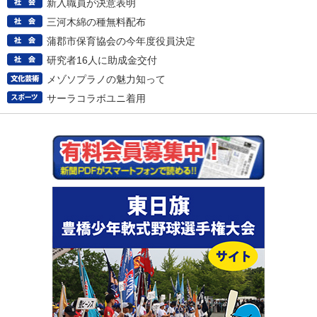
新入職員が決意表明
三河木綿の種無料配布
蒲郡市保育協会の今年度役員決定
研究者16人に助成金交付
メゾソプラノの魅力知って
サーラコラボユニ着用