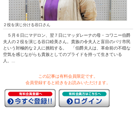
２役を演じ分ける谷口さん
５月６日にマデロン、翌７日にマッダレーナの母・コワニー伯爵
夫人の２役を演じる谷口睦美さん。貴族の令夫人と盲目のパリ市民
という対極的な２人に挑戦する。 「伯爵夫人は、革命前の不穏な
空気を感じながらも貴族としてのプライドを持って生きている
人。...
この記事は有料会員限定です。
会員登録すると続きをお読みいただけます。