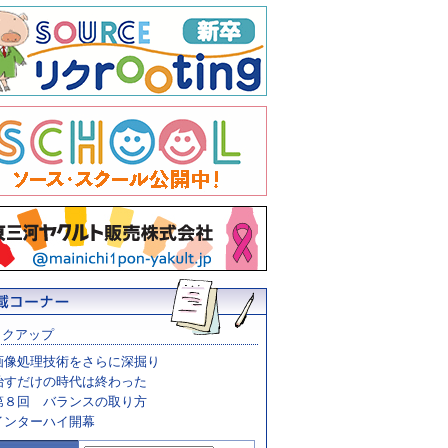
ックアップ
画像処理技術をさらに深掘り
治すだけの時代は終わった
第８回 バランスの取り方
インターハイ開幕