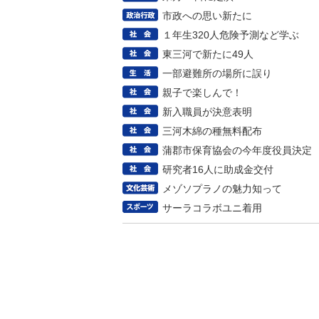
市政への思い新たに
１年生320人危険予測など学ぶ
東三河で新たに49人
一部避難所の場所に誤り
親子で楽しんで！
新入職員が決意表明
三河木綿の種無料配布
蒲郡市保育協会の今年度役員決定
研究者16人に助成金交付
メゾソプラノの魅力知って
サーラコラボユニ着用