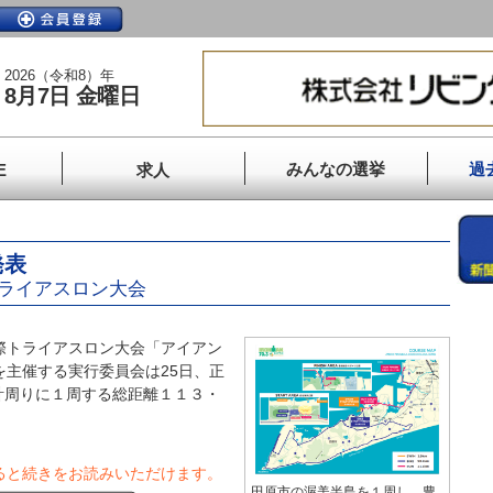
2026（令和8）年
8月7日 金曜日
みんなの選挙
過
E
求人
発表
トライアスロン大会
際トライアスロン大会「アイアン
を主催する実行委員会は25日、正
計周りに１周する総距離１１３・
ると続きをお読みいただけます。
田原市の渥美半島を１周し、豊