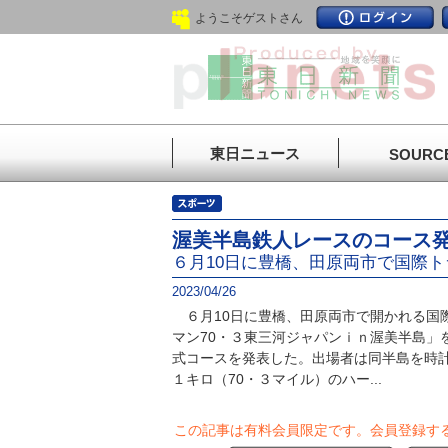
ようこそゲストさん
東日ニュース
SOURC
渥美半島鉄人レースのコース
６月10日に豊橋、田原両市で国際
2023/04/26
６月10日に豊橋、田原両市で開かれる国
マン70・３東三河ジャパンｉｎ渥美半島」
式コースを発表した。出場者は同半島を時
１キロ（70・３マイル）のハー...
この記事は有料会員限定です。
会員登録す