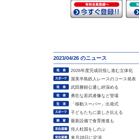
2023/04/26 のニュース
2026年度完成目指し進む立体化
渥美半島鉄人レースのコース発表
武田勝頼公通し絆深める
勇壮な若武者像など登場
「移動スーパー」出発式
子どもたちに楽しさ伝える
最新設備で食育推進も
俳人杜国をしのぶ
来月28日に定演