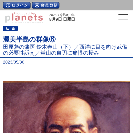
2026（令和8）年
8月9日 日曜日
渥美半島の群像⑥
田原藩の藩医 鈴木春山（下）／西洋に目を向け武備
の必要性訴え／崋山の自刃に痛恨の極み
2023/05/30