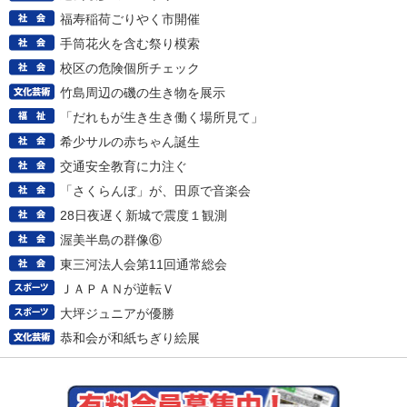
福寿稲荷ごりやく市開催
手筒花火を含む祭り模索
校区の危険個所チェック
竹島周辺の磯の生き物を展示
「だれもが生き生き働く場所見て」
希少サルの赤ちゃん誕生
交通安全教育に力注ぐ
「さくらんぼ」が、田原で音楽会
28日夜遅く新城で震度１観測
渥美半島の群像⑥
東三河法人会第11回通常総会
ＪＡＰＡＮが逆転Ｖ
大坪ジュニアが優勝
恭和会が和紙ちぎり絵展