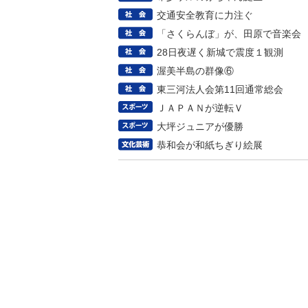
交通安全教育に力注ぐ
「さくらんぼ」が、田原で音楽会
28日夜遅く新城で震度１観測
渥美半島の群像⑥
東三河法人会第11回通常総会
ＪＡＰＡＮが逆転Ｖ
大坪ジュニアが優勝
恭和会が和紙ちぎり絵展