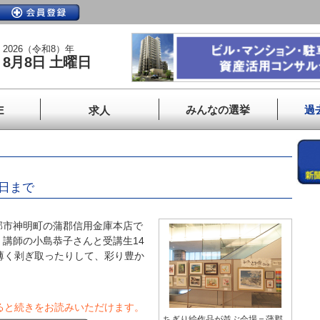
2026（令和8）年
8月8日 土曜日
みんなの選挙
過
E
求人
日まで
市神明町の蒲郡信用金庫本店で
講師の小島恭子さんと受講生14
薄く剥ぎ取ったりして、彩り豊か
ると続きをお読みいただけます。
ちぎり絵作品が並ぶ会場＝蒲郡