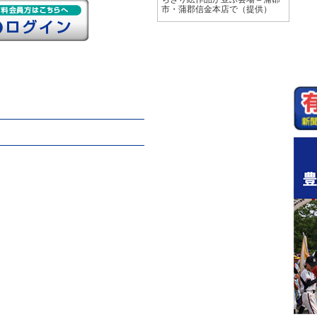
市・蒲郡信金本店で（提供）
」