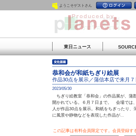
ようこそゲストさん
東日ニュース
SOURC
恭和会が和紙ちぎり絵展
作品30点を展示／蒲信本店で来月７
2023/05/30
ちぎり絵教室「恭和会」の作品展が、蒲郡
開かれている。６月７日まで。 会場では、
人が作品30点を展示。和紙をちぎったり、
に風景や静物などを表現した作品が...
この記事は有料会員限定です。
会員登録す