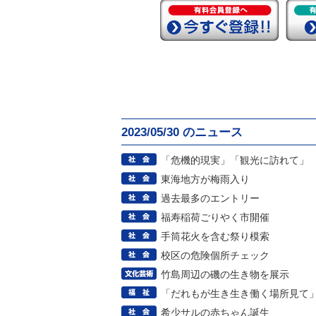
2023/05/30 のニュース
「危機的現実」「観光に訪れて」
東海地方が梅雨入り
過去最多のエントリー
福寿稲荷ごりやく市開催
手筒花火を含む祭り模索
校区の危険個所チェック
竹島周辺の磯の生き物を展示
「だれもが生き生き働く場所見て
希少サルの赤ちゃん誕生