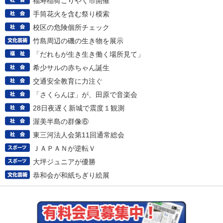
福寿稲荷ごりやく市開催
手筒花火を含む祭り模索
校区の危険個所チェック
竹島周辺の磯の生き物を展示
「だれもが生き生き働く場所見て」
希少サルの赤ちゃん誕生
交通安全教育に力注ぐ
「さくらんぼ」が、田原で音楽会
28日夜遅く新城で震度１観測
渥美半島の群像⑥
東三河法人会第11回通常総会
ＪＡＰＡＮが逆転Ｖ
大坪ジュニアが優勝
恭和会が和紙ちぎり絵展