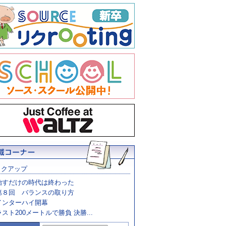
ックアップ
治すだけの時代は終わった
第８回 バランスの取り方
インターハイ開幕
ラスト200メートルで勝負 決勝...