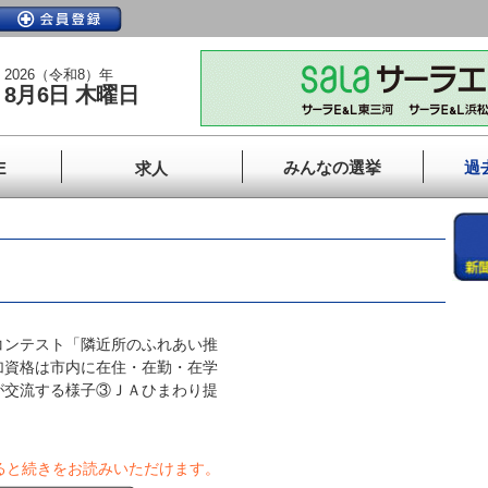
2026（令和8）年
8月6日 木曜日
みんなの選挙
過
E
求人
ンテスト「隣近所のふれあい推
加資格は市内に在住・在勤・在学
が交流する様子③ＪＡひまわり提
ると続きをお読みいただけます。