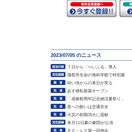
2023/07/05 のニュース
７日から「ぺいふる」導入
蒲郡市生命の海科学館で特別展
幼い頃からの来日が実る
あす移転新築オープン
「成春館周年記念納涼夏祭り」
星への願いは交通安全
火災の初期消火に貢献
来月11日豪の劇団が公演
ＲＣ・ＬＣ第一回例会