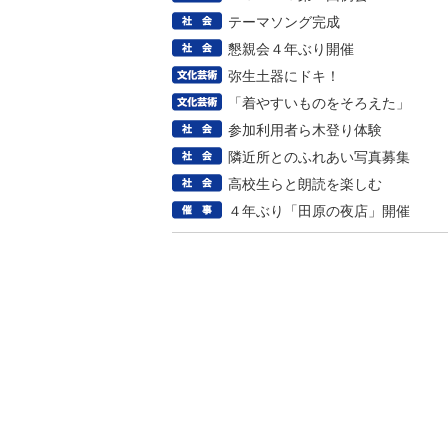
テーマソング完成
懇親会４年ぶり開催
弥生土器にドキ！
「着やすいものをそろえた」
参加利用者ら木登り体験
隣近所とのふれあい写真募集
高校生らと朗読を楽しむ
４年ぶり「田原の夜店」開催