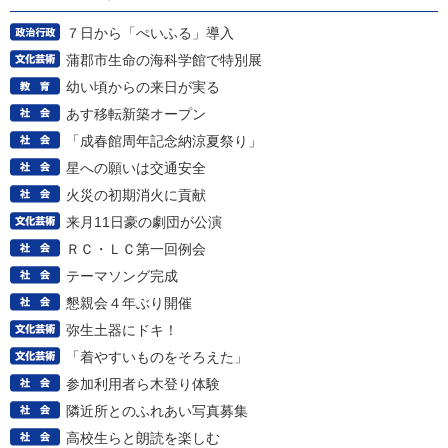
７日から「ぺいふる」導入
蒲郡市生命の海科学館で特別展
幼い頃からの来日が実る
あす移転新築オープン
「成春館周年記念納涼夏祭り」
星への願いは交通安全
火災の初期消火に貢献
来月11日豪の劇団が公演
ＲＣ・ＬＣ第一回例会
テーマソング完成
懇親会４年ぶり開催
弥生土器にドキ！
「着やすいものをそろえた」
参加利用者ら木登り体験
隣近所とのふれあい写真募集
高校生らと朗読を楽しむ