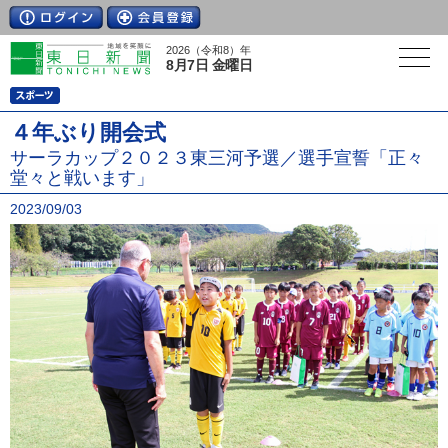
2026（令和8）年
8月7日 金曜日
４年ぶり開会式
サーラカップ２０２３東三河予選／選手宣誓「正々
堂々と戦います」
2023/09/03