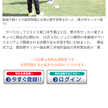
新城千郷ＦＣの波田間璃人主将が選手宣誓を行った（豊川市サッカー場
で）
サーラカップ２０２３東三河予選は２日、豊川市サッカー場で４
年ぶりに開会式が開かれ、12月３日にジュビロ磐田の本拠地ヤマハ
スタジアムで開催される決勝大会を目指す戦いが始まった。 開会
式では、愛知県サッカー協会東三河地区協会の木村豊会長が「暑...
この記事は有料会員限定です。
会員登録すると続きをお読みいただけます。