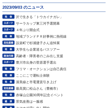
2023/09/03 のニュース
沢で生きる「トウカイナガレ」
サーラカップ東三河予選開幕
４年ぶり開会式
地域ブランドＰＲ好事例に熱視線
設楽町で杉浦捷子さん追悼展
大学生ら企業巡るバスツアー
高齢者・障害者のごみ出し支援
豊川市出身の菅原選手選出
フリマ・オークションは自己責任
ここにこで運転士体験
渥美線と市電運賃引き上げ
最高賞に松山さん（豊橋市）
赤塚山公園30周年記念イベント
景気改善は一服感