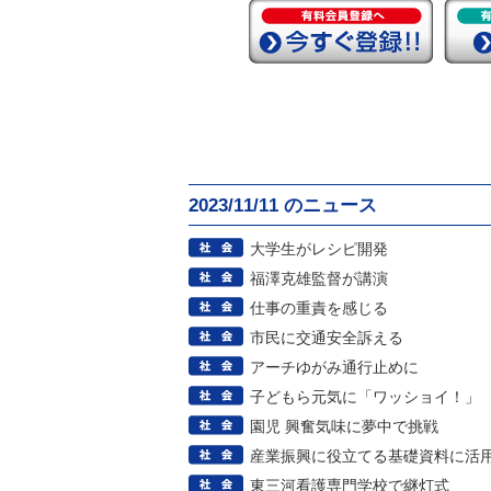
2023/11/11 のニュース
大学生がレシピ開発
福澤克雄監督が講演
仕事の重責を感じる
市民に交通安全訴える
アーチゆがみ通行止めに
子どもら元気に「ワッショイ！」
園児 興奮気味に夢中で挑戦
産業振興に役立てる基礎資料に活
東三河看護専門学校で継灯式