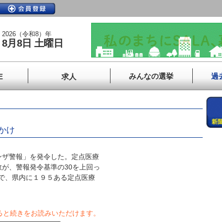
2026（令和8）年
8月8日 土曜日
みんなの選挙
過
E
求人
かけ
ザ警報」を発令した。定点医療
が、警報発令基準の30を上回っ
間で、県内に１９５ある定点医療
ると続きをお読みいただけます。