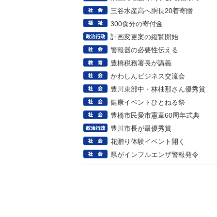
三谷水産高へ胴長20着寄贈
300食分の寄付金
計画変更案の縦覧開始
警報器の必要性伝える
豊橋税務署長が講義
かわしんビジネス交流会
豊川東部中・林柚那さん優秀賞
健康イベントひとねる祭
豊橋市民愛市憲章60周年式典
豊川市長が最優秀賞
花贈り体験イベント開く
県がインフルエンザ警報発令