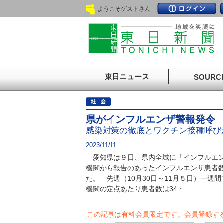
ようこそゲストさん
東日ニュース
SOURC
県がインフルエンザ警報発令
感染対策の徹底とワクチン接種呼び
2023/11/11
愛知県は９日、県内全域に「インフルエン
機関から報告のあったインフルエンザ患者数
た。 先週（10月30日～11月５日）一週
機関の定点あたり患者数は34・...
この記事は有料会員限定です。
会員登録す