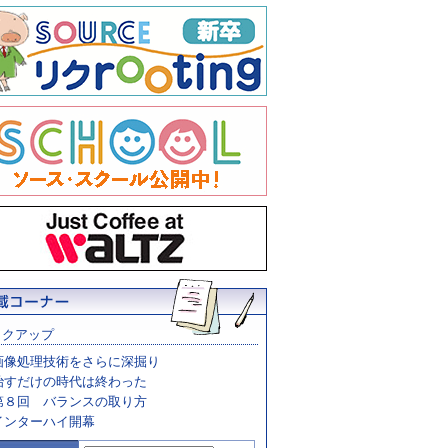
ックアップ
画像処理技術をさらに深掘り
治すだけの時代は終わった
第８回 バランスの取り方
インターハイ開幕