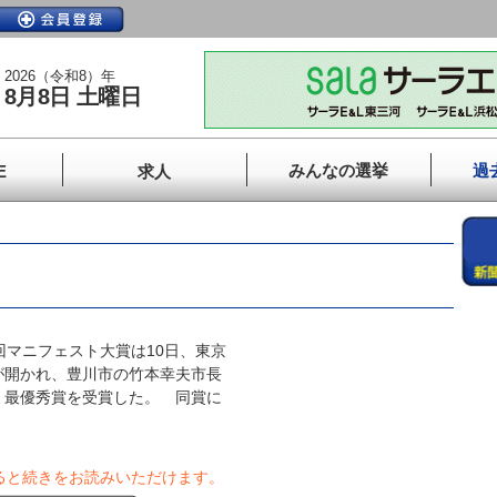
2026（令和8）年
8月8日 土曜日
みんなの選挙
過
E
求人
マニフェスト大賞は10日、東京
が開かれ、豊川市の竹本幸夫市長
）最優秀賞を受賞した。 同賞に
ると続きをお読みいただけます。