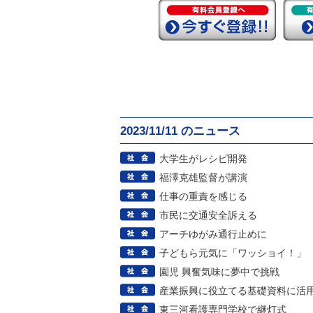
2023/11/11 のニュース
大学生がレシピ開発
福澤克雄監督が講演
仕事の重責を感じる
市民に交通安全訴える
アーチゆがみ通行止めに
子どもら元気に「ワッショイ！」
園児 興奮気味に夢中で挑戦
産業振興に役立てる基礎資料に活
東三河看護専門学校で継灯式