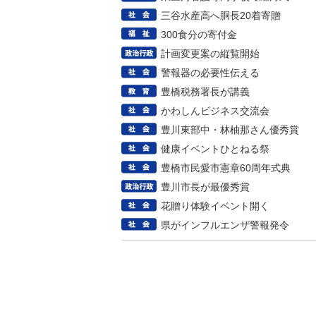
三谷水産高へ胴長20着寄贈
300食分の寄付金
計画変更案の縦覧開始
警報器の必要性伝える
豊橋税務署長が講義
かわしんビジネス交流会
豊川東部中・林柚那さん優秀賞
健康イベントひとねる祭
豊橋市民愛市憲章60周年式典
豊川市長が最優秀賞
花贈り体験イベント開く
県がインフルエンザ警報発令