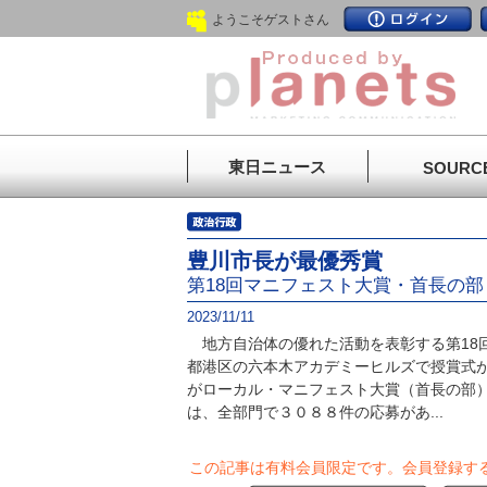
ようこそゲストさん
東日ニュース
SOURC
豊川市長が最優秀賞
第18回マニフェスト大賞・首長の部
2023/11/11
地方自治体の優れた活動を表彰する第18回
都港区の六本木アカデミーヒルズで授賞式
がローカル・マニフェスト大賞（首長の部
は、全部門で３０８８件の応募があ...
この記事は有料会員限定です。
会員登録す