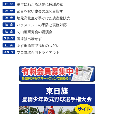
長年にわたる活動に感謝の意
節目を祝い協会の進化目指す
地元高校生が手がけた農産物販売
ハラスメントの予防と実務対応
丸山薫研究会の講演会
菅原は出場せず
あす田原市で福祉のつどい
プロ野球合同トライアウト