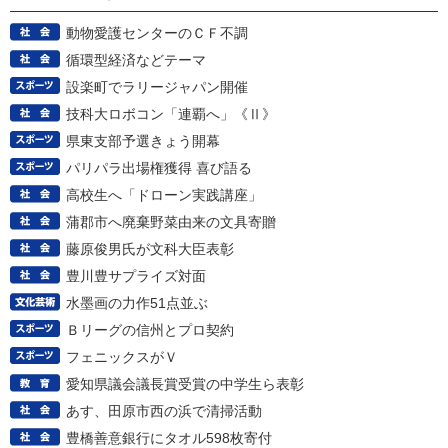
動物愛護センターのＣＦ不調
循環型経済などテーマ
設楽町でラリージャパン開催
技科大ロボコン「連覇へ」《Ⅱ》
県東支部予選きょう開幕
パリパラ出場権獲得 喜び語る
高校生へ「ドローン実践講座」
蒲郡市へ廃棄野菜由来の文具寄贈
藤原俊男氏が文科大臣表彰
豊川豊サプライズ対面
水墨画の力作51点並ぶ
Ｂリーグの信州とプロ契約
フェニックスがＶ
愛知県議会議長賞受賞の中学生ら表彰
あす、田原市西の浜で清掃活動
豊橋善意銀行にタオル598枚寄付