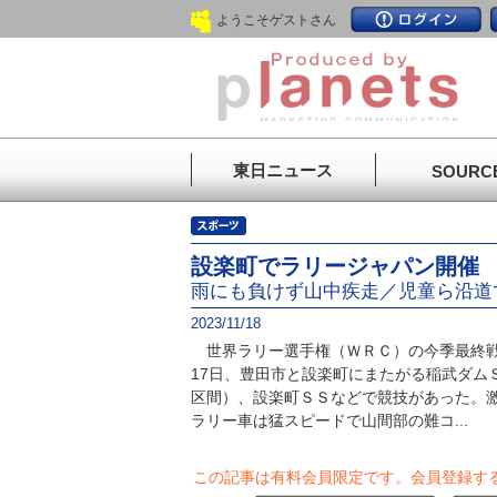
ようこそゲストさん
東日ニュース
SOURC
設楽町でラリージャパン開催
雨にも負けず山中疾走／児童ら沿道
2023/11/18
世界ラリー選手権（ＷＲＣ）の今季最終戦
17日、豊田市と設楽町にまたがる稲武ダム
区間）、設楽町ＳＳなどで競技があった。
ラリー車は猛スピードで山間部の難コ...
この記事は有料会員限定です。
会員登録す