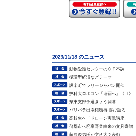
2023/11/18 のニュース
動物愛護センターのＣＦ不調
循環型経済などテーマ
設楽町でラリージャパン開催
技科大ロボコン「連覇へ」《Ⅱ》
県東支部予選きょう開幕
パリパラ出場権獲得 喜び語る
高校生へ「ドローン実践講座」
蒲郡市へ廃棄野菜由来の文具寄贈
藤原俊男氏が文科大臣表彰