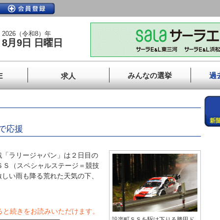
2026（令和8）年
8月9日 日曜日
みんなの選挙
過
E
求人
で応援
「ラリージャパン」は２日目の
ＳＳ（スペシャルステージ＝競技
激しい雨も降る荒れた天気の下、
ると続きをお読みいただけます。
設楽町ＳＳを駆け下りる勝田ド