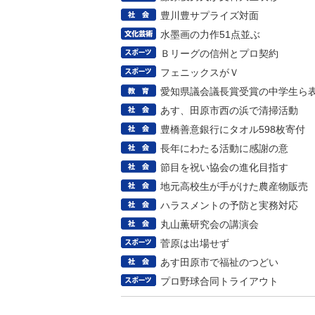
豊川豊サプライズ対面
水墨画の力作51点並ぶ
Ｂリーグの信州とプロ契約
フェニックスがＶ
愛知県議会議長賞受賞の中学生ら
あす、田原市西の浜で清掃活動
豊橋善意銀行にタオル598枚寄付
長年にわたる活動に感謝の意
節目を祝い協会の進化目指す
地元高校生が手がけた農産物販売
ハラスメントの予防と実務対応
丸山薫研究会の講演会
菅原は出場せず
あす田原市で福祉のつどい
プロ野球合同トライアウト