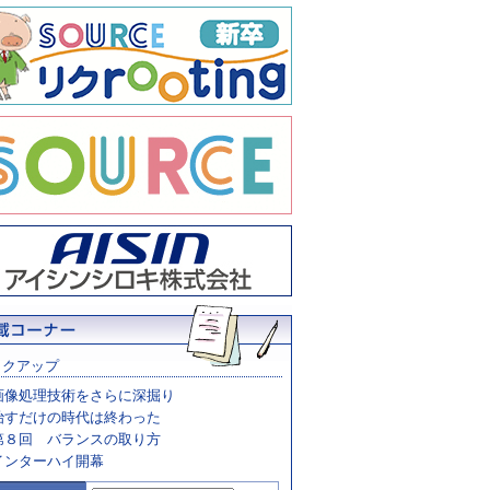
ックアップ
画像処理技術をさらに深掘り
治すだけの時代は終わった
第８回 バランスの取り方
インターハイ開幕