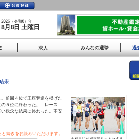
2026（令和8）年
8月8日 土曜日
みんなの選挙
過
E
求人
結果
。前回４位で王座奪還を掲げた
意の５位に終わった。 レース
狂い残念な結果に終わった。不安
.
ると続きをお読みいただけます。
金桶良祐が柳沢陸斗へとたすき