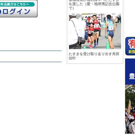
を渡した（愛・地球博記念公園
で）
たすきを受け取り走り出す舟田
佳叶