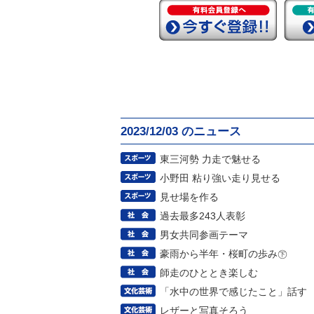
2023/12/03 のニュース
東三河勢 力走で魅せる
小野田 粘り強い走り見せる
見せ場を作る
過去最多243人表彰
男女共同参画テーマ
豪雨から半年・桜町の歩み㊦
師走のひととき楽しむ
「水中の世界で感じたこと」話す
レザーと写真そろう