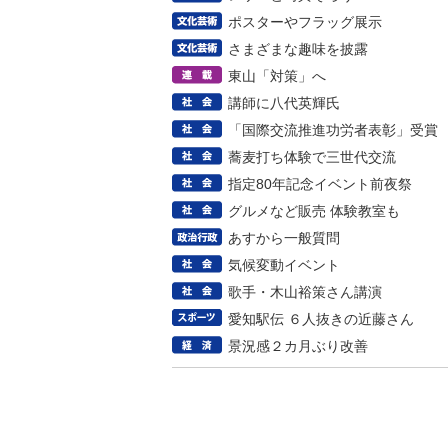
ポスターやフラッグ展示
さまざまな趣味を披露
東山「対策」へ
講師に八代英輝氏
「国際交流推進功労者表彰」受賞
蕎麦打ち体験で三世代交流
指定80年記念イベント前夜祭
グルメなど販売 体験教室も
あすから一般質問
気候変動イベント
歌手・木山裕策さん講演
愛知駅伝 ６人抜きの近藤さん
景況感２カ月ぶり改善