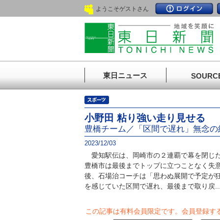
ようこそゲストさん
東日ニュース
SOURC
小野田 粘り強い走り見せる
豊橋チーム／「区間で遅れ」無念の
2023/12/03
愛知駅伝は、岡崎市の２連覇で幕を閉じた
豊橋市は最後までトップに立つことなく失
後、石場治コーチは「思わぬ展開で予定が
を感じていた区間で遅れ、最後まで取り戻..
この記事は有料会員限定です。
会員登録す