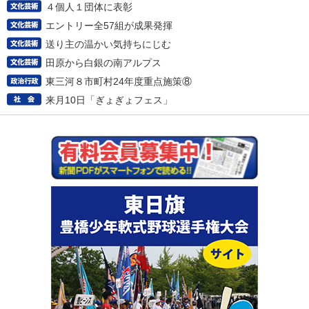
４個人１団体に表彰
エントリー全57組が成果発揮
送り主の温かい気持ちにじむ
田原から白銀の南アルプス
東三河８市町村24年度重点施策⑧
来月10日「ぎょぎょフェス」