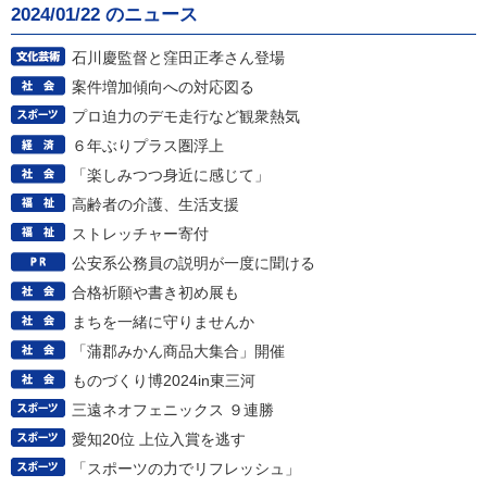
2024/01/22 のニュース
石川慶監督と窪田正孝さん登場
案件増加傾向への対応図る
プロ迫力のデモ走行など観衆熱気
６年ぶりプラス圏浮上
「楽しみつつ身近に感じて」
高齢者の介護、生活支援
ストレッチャー寄付
公安系公務員の説明が一度に聞ける
合格祈願や書き初め展も
まちを一緒に守りませんか
「蒲郡みかん商品大集合」開催
ものづくり博2024in東三河
三遠ネオフェニックス ９連勝
愛知20位 上位入賞を逃す
「スポーツの力でリフレッシュ」