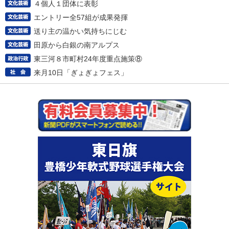
４個人１団体に表彰
エントリー全57組が成果発揮
送り主の温かい気持ちにじむ
田原から白銀の南アルプス
東三河８市町村24年度重点施策⑧
来月10日「ぎょぎょフェス」