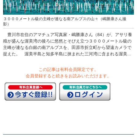
３０００メートル級の主峰が連なる南アルプスの山々（嶋勝康さん撮
影）
豊川市在住のアマチュア写真家・嶋勝康さん（84）が、アサリ養
殖が盛んな渥美湾の後ろに悠然とそびえ立つ３０００メートル級の
主峰が連なる白銀の南アルプスを、田原市折立町から望遠カメラで
捉えた。 渥美半島と知多半島に挟まれた三河湾に含まれる渥美...
この記事は有料会員限定です。
会員登録すると続きをお読みいただけます。