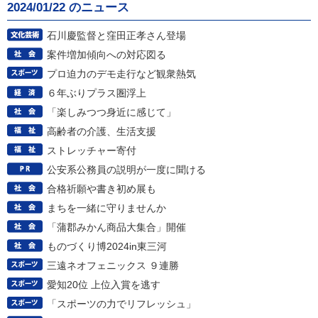
2024/01/22 のニュース
石川慶監督と窪田正孝さん登場
案件増加傾向への対応図る
プロ迫力のデモ走行など観衆熱気
６年ぶりプラス圏浮上
「楽しみつつ身近に感じて」
高齢者の介護、生活支援
ストレッチャー寄付
公安系公務員の説明が一度に聞ける
合格祈願や書き初め展も
まちを一緒に守りませんか
「蒲郡みかん商品大集合」開催
ものづくり博2024in東三河
三遠ネオフェニックス ９連勝
愛知20位 上位入賞を逃す
「スポーツの力でリフレッシュ」