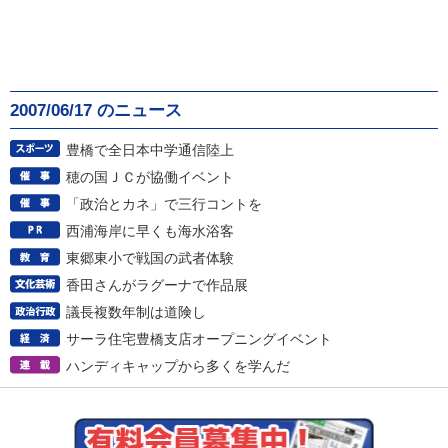
2007/06/17 のニュース
豊橋で全日本中学通信陸上
穂の国ＪＣが協働イベント
「政治とカネ」で三行コントを
西浦海岸に早くも海水浴客
東郷東小で戦国の武者体験
香田さんがラグーナで作品展
議長複数年制は道険し
サーラ住宅豊橋支店オープニングイベント
ハンディキャップから多くを学んだ