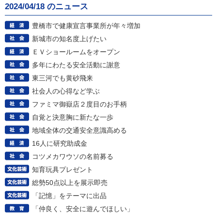
2024/04/18 のニュース
豊橋市で健康宣言事業所が年々増加
新城市の知名度上げたい
ＥＶショールームをオープン
多年にわたる安全活動に謝意
東三河でも黄砂飛来
社会人の心得など学ぶ
ファミマ御嶽店２度目のお手柄
自覚と決意胸に新たな一歩
地域全体の交通安全意識高める
16人に研究助成金
コツメカワウソの名前募る
知育玩具プレゼント
総勢50点以上を展示即売
「記憶」をテーマに出品
「仲良く、安全に遊んでほしい」