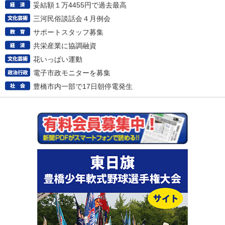
妥結額１万4455円で過去最高
三河民俗談話会４月例会
サポートスタッフ募集
共栄産業に協調融資
花いっぱい運動
電子市政モニターを募集
豊橋市内一部で17日朝停電発生