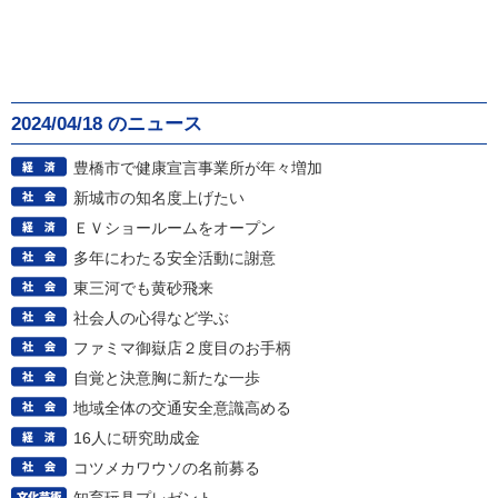
2024/04/18 のニュース
豊橋市で健康宣言事業所が年々増加
新城市の知名度上げたい
ＥＶショールームをオープン
多年にわたる安全活動に謝意
東三河でも黄砂飛来
社会人の心得など学ぶ
ファミマ御嶽店２度目のお手柄
自覚と決意胸に新たな一歩
地域全体の交通安全意識高める
16人に研究助成金
コツメカワウソの名前募る