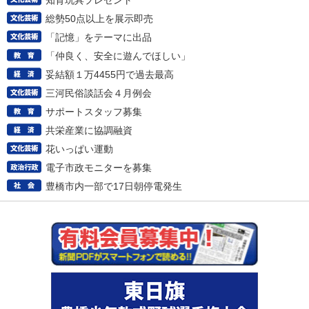
知育玩具プレゼント
総勢50点以上を展示即売
「記憶」をテーマに出品
「仲良く、安全に遊んでほしい」
妥結額１万4455円で過去最高
三河民俗談話会４月例会
サポートスタッフ募集
共栄産業に協調融資
花いっぱい運動
電子市政モニターを募集
豊橋市内一部で17日朝停電発生