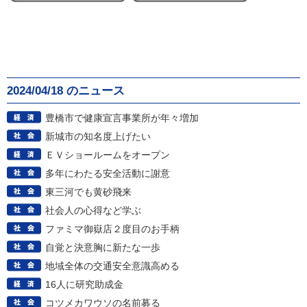
2024/04/18 のニュース
豊橋市で健康宣言事業所が年々増加
新城市の知名度上げたい
ＥＶショールームをオープン
多年にわたる安全活動に謝意
東三河でも黄砂飛来
社会人の心得など学ぶ
ファミマ御嶽店２度目のお手柄
自覚と決意胸に新たな一歩
地域全体の交通安全意識高める
16人に研究助成金
コツメカワウソの名前募る