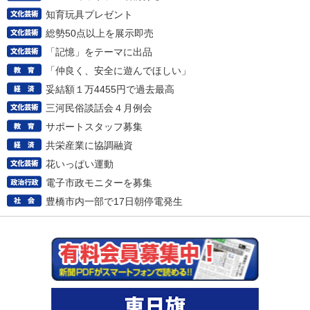
知育玩具プレゼント
総勢50点以上を展示即売
「記憶」をテーマに出品
「仲良く、安全に遊んでほしい」
妥結額１万4455円で過去最高
三河民俗談話会４月例会
サポートスタッフ募集
共栄産業に協調融資
花いっぱい運動
電子市政モニターを募集
豊橋市内一部で17日朝停電発生