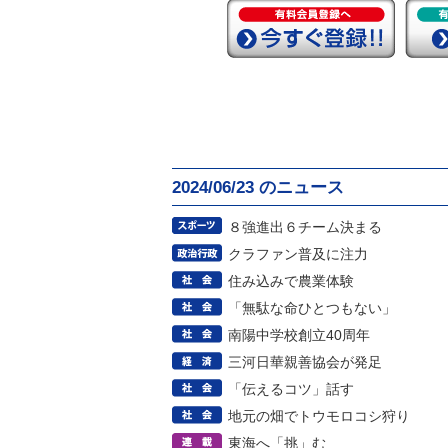
2024/06/23 のニュース
８強進出６チーム決まる
クラファン普及に注力
住み込みで農業体験
「無駄な命ひとつもない」
南陽中学校創立40周年
三河日華親善協会が発足
「伝えるコツ」話す
地元の畑でトウモロコシ狩り
東海へ「挑」む