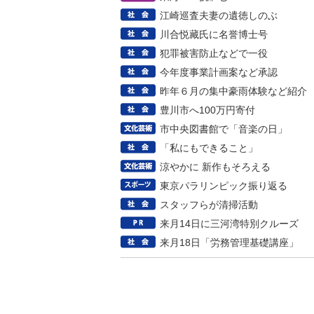
江崎巡査夫妻の遺徳しのぶ
川合悦藏氏に名誉博士号
犯罪被害防止などで一役
今年度事業計画案など承認
昨年６月の集中豪雨体験など紹介
豊川市へ100万円寄付
市中央図書館で「音楽の日」
「私にもできること」
涼やかに 新作もそろえる
東京パラリンピック振り返る
スタッフらが清掃活動
来月14日に三河湾特別クルーズ
来月18日「労務管理基礎講座」