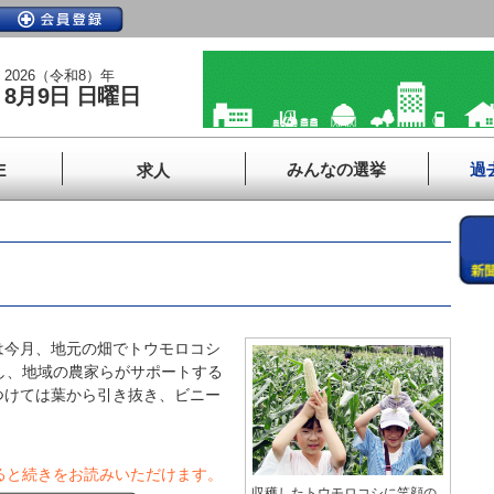
2026（令和8）年
8月9日 日曜日
みんなの選挙
過
E
求人
今月、地元の畑でトウモロコシ
し、地域の農家らがサポートする
つけては葉から引き抜き、ビニー
ると続きをお読みいただけます。
収穫したトウモロコシに笑顔の