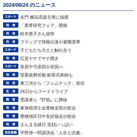
2024/06/24 のニュース
名門 横浜高新主将に抜擢
「業界研究フェア」開催
鈴木惠子さん追悼
フラッグで情報伝達や避難誘導
子どもたち力士と触れ合う
広見ヤナでヤナ開き
形原中弓道部が全国へ
茶業振興祈願 献茶式奉納も
東三河から「フェムテック」発信
26日からフードドライブ
受講者ら〝貯筋〟に興味
東海税理士会豊橋支部が総会
豊橋地区日中友好協会が総会
まんまる縁日 笑顔いっぱい
平野啓一郎講演会「人生と読書」