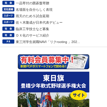
一品寄付の囲碁盤寄贈
名場面を自分らしく表現
雨天のため５試合延期
佐々木隆成が日本代表デビュー
臨床工学技士など募集
ＤＸ化のサービス紹介
東三河学生就職NAVI「リクrooting 」202...