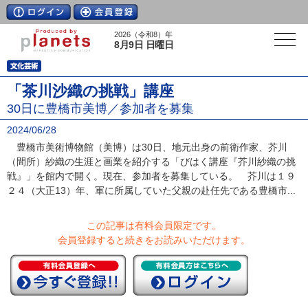
2026（令和8）年
8月9日 日曜日
「茶川沙織の挑戦」講座
30日に豊橋市美博／参加者を募集
2024/06/28
豊橋市美術博物館（美博）は30日、地元出身の前衛作家、芥川
（間所）紗織の生涯と画業を紹介する「びはく講座『芥川紗織の挑
戦』」を館内で開く。現在、参加者を募集している。 芥川は１９
２４（大正13）年、軍に所属していた父親の赴任先である豊橋市...
この記事は有料会員限定です。
会員登録すると続きをお読みいただけます。