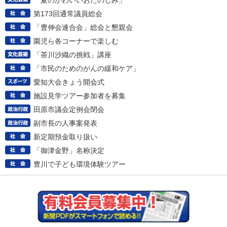
「夏のかわいいおたのしみ」
第173回通常議員総会
「豊伸会連合会」総会と懇親会
園児ら各コーナーで楽しむ
「茶川沙織の挑戦」講座
「市民のためのがんの緩和ケア」
愛知大会きょう開会式
施設見学ツアー参加者を募集
田原市議会定例会閉会
副市長の人事案発表
新定期預金取り扱い
「御津金野」名称決定
豊川で子ども環境体験ツアー