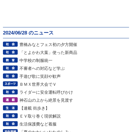
2024/06/28 のニュース
豊橋みなとフェス初の夕方開催
「とよかわ大葉」使った新商品
中学校の制服統一
不審者への対応など学ぶ
手遊び歌に笑顔や歓声
ＢＭＸ世界大会でＶ
ライダーに安全運転呼びかけ
神石山の上から絶景を見渡す
【連載 街歩き】
ＥＶ取り巻く現状解説
生活保護費など着服