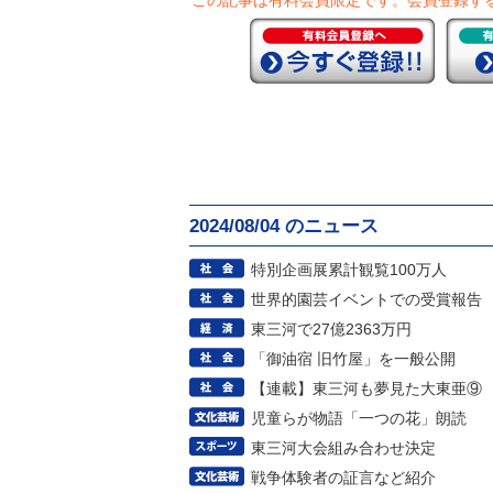
この記事は有料会員限定です。
会員登録す
2024/08/04 のニュース
特別企画展累計観覧100万人
世界的園芸イベントでの受賞報告
東三河で27億2363万円
「御油宿 旧竹屋」を一般公開
【連載】東三河も夢見た大東亜⑨
児童らが物語「一つの花」朗読
東三河大会組み合わせ決定
戦争体験者の証言など紹介