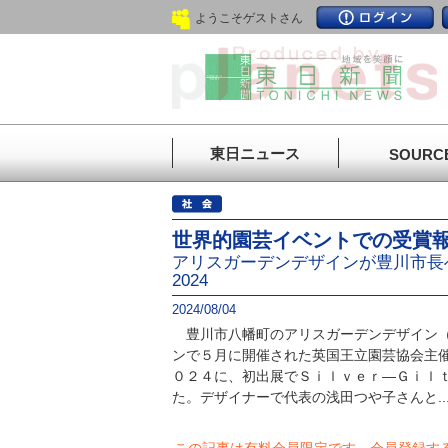
ようこそゲストさん
東日ニュース
SOURC
世界的園芸イベントでの受賞
アリスガーデンデザインが豊川市長
2024
2024/08/04
豊川市八幡町のアリスガーデンデザイン（
ンで５月に開催された英国王立園芸協会主
０２４に、初出展でＳｉｌｖｅｒ―Ｇｉｌ
た。デザイナーで代表の浅田つや子さんと..