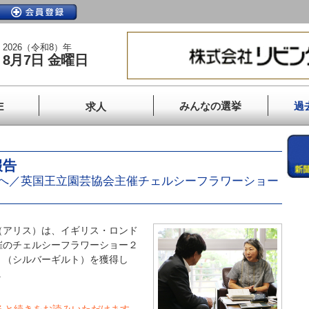
2026（令和8）年
8月7日 金曜日
みんなの選挙
過
E
求人
報告
へ／英国王立園芸協会主催チェルシーフラワーショー
アリス）は、イギリス・ロンド
催のチェルシーフラワーショー２
ｔ（シルバーギルト）を獲得し
.