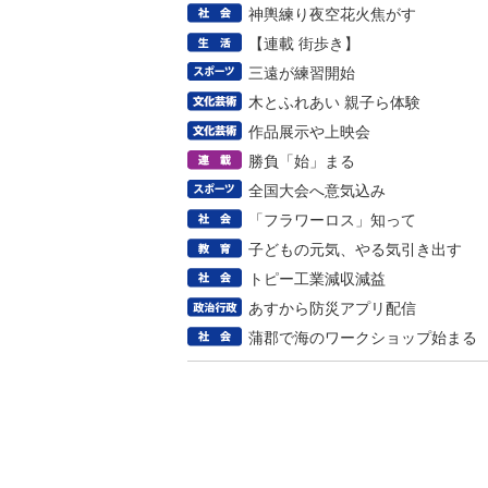
神輿練り夜空花火焦がす
【連載 街歩き】
三遠が練習開始
木とふれあい 親子ら体験
作品展示や上映会
勝負「始」まる
全国大会へ意気込み
「フラワーロス」知って
子どもの元気、やる気引き出す
トピー工業減収減益
あすから防災アプリ配信
蒲郡で海のワークショップ始まる