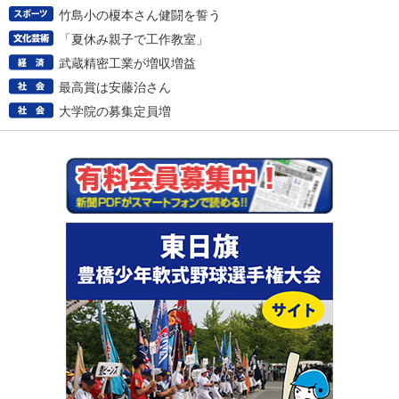
竹島小の榎本さん健闘を誓う
「夏休み親子で工作教室」
武蔵精密工業が増収増益
最高賞は安藤治さん
大学院の募集定員増