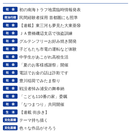
初の南海トラフ地震臨時情報発表
民間経験者採用 首都圏にも照準
【連載】東三河も夢見た大東亜⑭
ＪＡ豊橋磯辺支店で強盗訓練
グルテンフリーお好み焼き開発
子どもたち市電の運転など体験
中学生があこがれ高校生活
「夏のお客様感謝祭」開催
電話でお金の話は詐欺です
豊川稲荷でみたま祭り
戦没者悼み浦安の舞奉納
「こども110番の家」委嘱
「なつまつり」共同開催
【連載 街歩き】
テーマ持ち描く
色々な作品がそろう