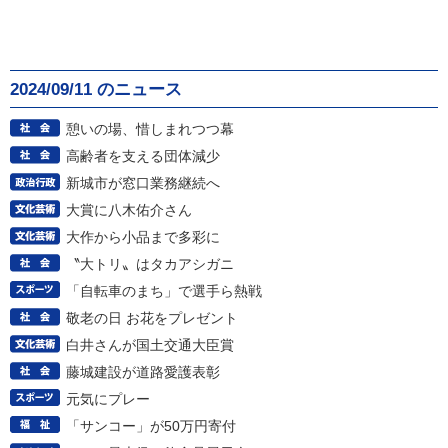
2024/09/11 のニュース
憩いの場、惜しまれつつ幕
高齢者を支える団体減少
新城市が窓口業務継続へ
大賞に八木佑介さん
大作から小品まで多彩に
〝大トリ〟はタカアシガニ
「自転車のまち」で選手ら熱戦
敬老の日 お花をプレゼント
白井さんが国土交通大臣賞
藤城建設が道路愛護表彰
元気にプレー
「サンコー」が50万円寄付