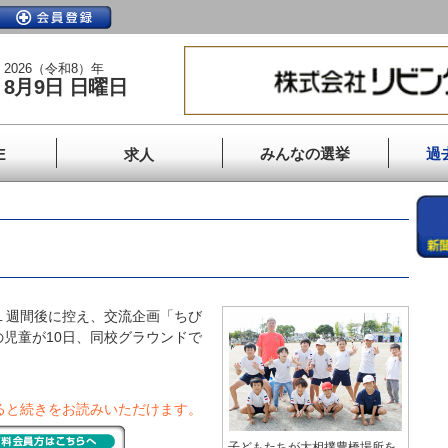
2026（令和8）年
8月9日 日曜日
みんなの選挙
過
E
求人
１週間後に控え、交流企画「ちび
児童が10日、同校グラウンドで
ると続きをお読みいただけます。
子どもたちが大相撲豊橋場所を