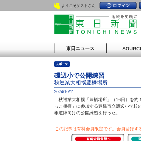
ようこそゲストさん
東日ニュース
SOURC
磯辺小で公開練習
秋巡業大相撲豊橋場所
2024/10/11
秋巡業大相撲「豊橋場所」（16日）を約
っこ相撲」に参加する豊橋市立磯辺小学校の
報道陣向けの公開練習を行った。
この記事は有料会員限定です。
会員登録す