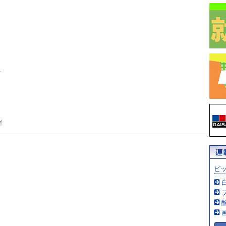
え
催
ピ