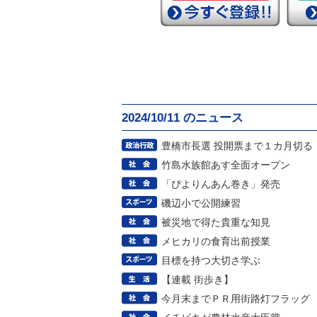
2024/10/11 のニュース
豊橋市長選 投開票まで１カ月切る
竹島水族館あす全面オープン
「ぴよりんあん巻き」発売
磯辺小で公開練習
被災地で得た貴重な知見
メヒカリの食育出前授業
目標を持つ大切さ学ぶ
【連載 街歩き】
今月末までＰＲ用街路灯フラッグ