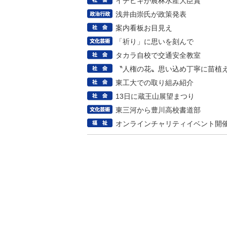
イチビキが農林水産大臣賞
浅井由崇氏が政策発表
案内看板お目見え
「祈り」に思いを刻んで
タカラ自校で交通安全教室
〝人権の花〟思い込め丁寧に苗植
東工大での取り組み紹介
13日に蔵王山展望まつり
東三河から豊川高校書道部
オンラインチャリティイベント開