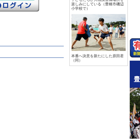
楽しみにしている（豊橋市磯辺
小学校で）
本番へ決意を新たにした原田君
（同）