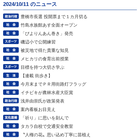
2024/10/11 のニュース
豊橋市長選 投開票まで１カ月切る
竹島水族館あす全面オープン
「ぴよりんあん巻き」発売
磯辺小で公開練習
被災地で得た貴重な知見
メヒカリの食育出前授業
目標を持つ大切さ学ぶ
【連載 街歩き】
今月末までＰＲ用街路灯フラッグ
イチビキが農林水産大臣賞
浅井由崇氏が政策発表
案内看板お目見え
「祈り」に思いを刻んで
タカラ自校で交通安全教室
〝人権の花〟思い込め丁寧に苗植え