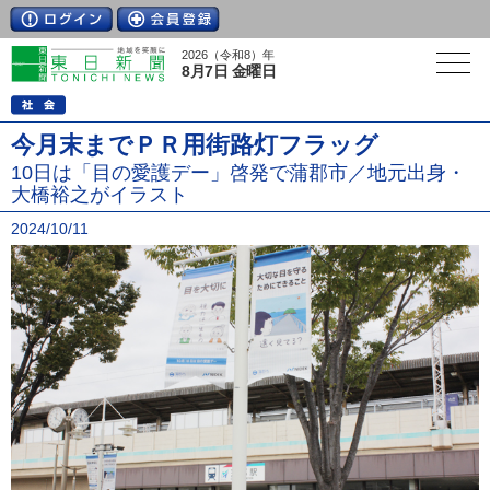
2026（令和8）年
8月7日 金曜日
今月末までＰＲ用街路灯フラッグ
10日は「目の愛護デー」啓発で蒲郡市／地元出身・
大橋裕之がイラスト
2024/10/11