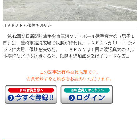
ＪＡＰＡＮが優勝を決めた
第42回朝日新聞社旗争奪東三河ソフトボール選手権大会（男子１
部）は、豊橋市臨海広場で決勝が行われ、ＪＡＰＡＮが11―１でジ
ラフに大勝、優勝を決めた。 ＪＡＰＡＮは１回に渡辺真太の２点
本塁打などで５得点すると、以降も追加点を挙げてリードを広...
この記事は有料会員限定です。
会員登録すると続きをお読みいただけます。