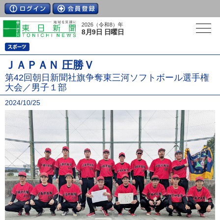
2026（令和8）年
8月9日 日曜日
ＪＡＰＡＮ 圧勝Ｖ
第42回朝日新聞社旗争奪東三河ソフトボール選手権
大会／男子１部
2024/10/25