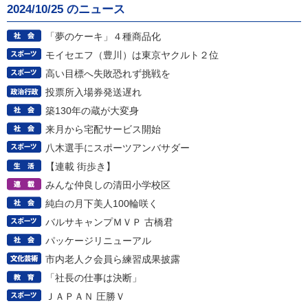
2024/10/25 のニュース
「夢のケーキ」４種商品化
モイセエフ（豊川）は東京ヤクルト２位
高い目標へ失敗恐れず挑戦を
投票所入場券発送遅れ
築130年の蔵が大変身
来月から宅配サービス開始
八木選手にスポーツアンバサダー
【連載 街歩き】
みんな仲良しの清田小学校区
純白の月下美人100輪咲く
バルサキャンプＭＶＰ 古橋君
パッケージリニューアル
市内老人ク会員ら練習成果披露
「社長の仕事は決断」
ＪＡＰＡＮ 圧勝Ｖ