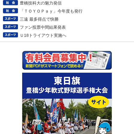
豊橋技科大の魅力発信
「ＴＯＹＯＰａｙ」今年度も発行
三遠 最多得点で快勝
ファン投票中間結果発表
Ｕ18トライアウト実施へ