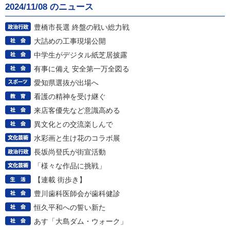
2024/11/08 のニュース
豊橋市長選 終盤の戦い総力戦
大詰めの工事現場公開
中学生がデジタル紙芝居披露
有事に備え 安全第一万全図る
愛知県選抜が出場へ
看護の精神を受け継ぐ
来店客優先など意識高める
異文化との交流楽しんで
水彩画と生け花のコラボ展
長坂尚登氏が街宣活動
「様々な作品に挑戦」
【連載 街歩き】
豊川歯科医師会が歯科健診
恒久平和への誓い新た
あす「大島ダム・ウォーク」