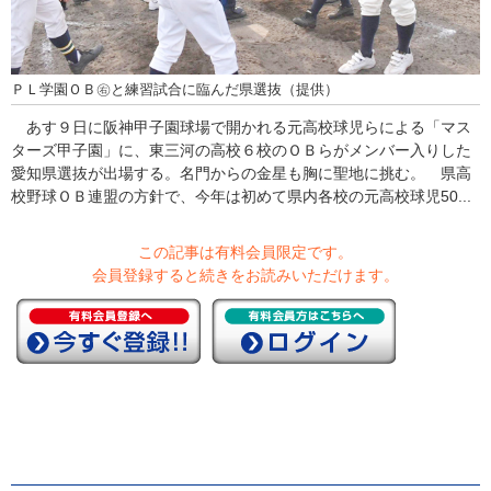
ＰＬ学園ＯＢ㊨と練習試合に臨んだ県選抜（提供）
あす９日に阪神甲子園球場で開かれる元高校球児らによる「マス
ターズ甲子園」に、東三河の高校６校のＯＢらがメンバー入りした
愛知県選抜が出場する。名門からの金星も胸に聖地に挑む。 県高
校野球ＯＢ連盟の方針で、今年は初めて県内各校の元高校球児50...
この記事は有料会員限定です。
会員登録すると続きをお読みいただけます。