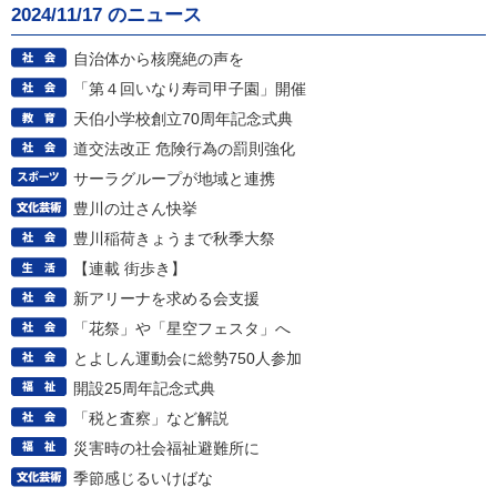
2024/11/17 のニュース
自治体から核廃絶の声を
「第４回いなり寿司甲子園」開催
天伯小学校創立70周年記念式典
道交法改正 危険行為の罰則強化
サーラグループが地域と連携
豊川の辻さん快挙
豊川稲荷きょうまで秋季大祭
【連載 街歩き】
新アリーナを求める会支援
「花祭」や「星空フェスタ」へ
とよしん運動会に総勢750人参加
開設25周年記念式典
「税と査察」など解説
災害時の社会福祉避難所に
季節感じるいけばな