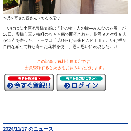
作品を寄せた皆さん（ちろる庵で）
いけばな小原流豊橋支部の「花の輪・人の輪―みんなの花展」が
16日、豊橋市三ノ輪町のちろる庵で開催された。指導者と生徒９人
が13点を寄せた。テーマは「花ひらけ未来ＰＡＲＴⅢ」。いけ手が
自由な感性で持ち寄った花材を使い、思い思いに表現したいけ...
この記事は有料会員限定です。
会員登録すると続きをお読みいただけます。
2024/11/17 のニュース