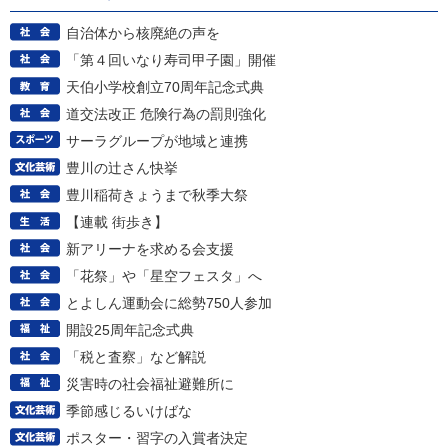
自治体から核廃絶の声を
「第４回いなり寿司甲子園」開催
天伯小学校創立70周年記念式典
道交法改正 危険行為の罰則強化
サーラグループが地域と連携
豊川の辻さん快挙
豊川稲荷きょうまで秋季大祭
【連載 街歩き】
新アリーナを求める会支援
「花祭」や「星空フェスタ」へ
とよしん運動会に総勢750人参加
開設25周年記念式典
「税と査察」など解説
災害時の社会福祉避難所に
季節感じるいけばな
ポスター・習字の入賞者決定