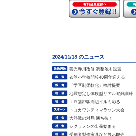
2024/11/18 のニュース
善光寺川改修 調整池も設置
衣笠小学校開校40周年迎える
「学区制柔軟化」検討提案
地震想定し体験型リアル避難訓練
ＪＲ蒲郡駅周辺イルミ彩る
トヨカワシティマラソン大会
大熱戦の対局 勝ち抜く
シクラメンの出荷始まる
受刑者製作家具など展示即売