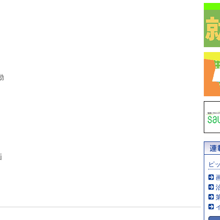
動
画
ピ