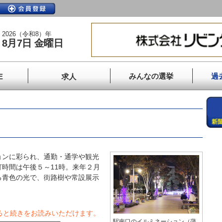
2026（令和8）年
8月7日 金曜日
みんなの選挙
過
E
求人
ンに彩られ、通勤・通学や観光
時間は午後５～11時。来年２月
る青色の光で、街路樹や常設展示
ると続きをお読みいただけます。
駅南口のイルミネーション（蒲