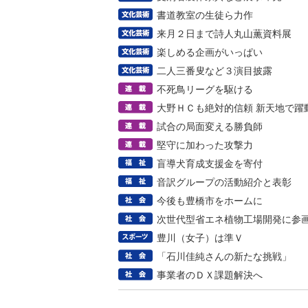
書道教室の生徒ら力作
来月２日まで詩人丸山薫資料展
楽しめる企画がいっぱい
二人三番叟など３演目披露
不死鳥リーグを駆ける
大野ＨＣも絶対的信頼 新天地で躍
試合の局面変える勝負師
堅守に加わった攻撃力
盲導犬育成支援金を寄付
音訳グループの活動紹介と表彰
今後も豊橋市をホームに
次世代型省エネ植物工場開発に参
豊川（女子）は準Ｖ
「石川佳純さんの新たな挑戦」
事業者のＤＸ課題解決へ