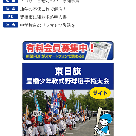
アカザエビせんべいに県知事賞
通学の不便これで解消！
豊橋市に謝罪求め申入書
中学舞台のドラマぜひ復活を