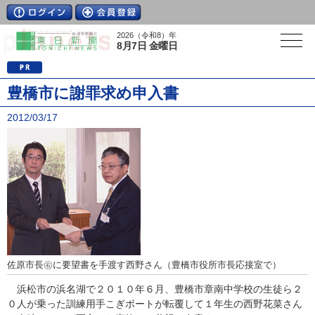
2026（令和8）年
8月7日 金曜日
豊橋市に謝罪求め申入書
2012/03/17
佐原市長㊨に要望書を手渡す西野さん（豊橋市役所市長応接室で）
浜松市の浜名湖で２０１０年６月、豊橋市章南中学校の生徒ら２
０人が乗った訓練用手こぎボートが転覆して１年生の西野花菜さん