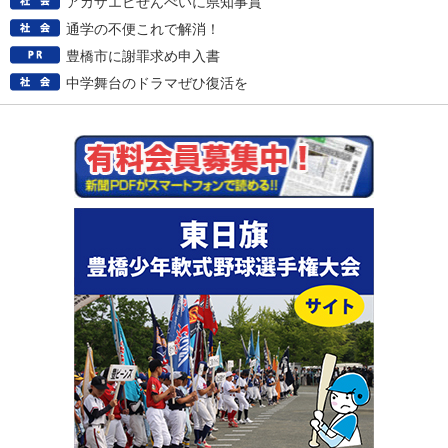
アカザエビせんべいに県知事賞
通学の不便これで解消！
豊橋市に謝罪求め申入書
中学舞台のドラマぜひ復活を