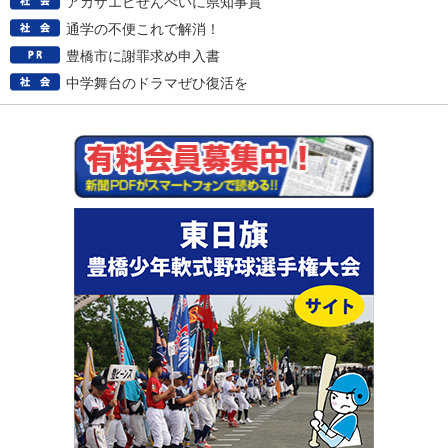
アカザエビせんべいに県知事賞
通学の不便これで解消！
豊橋市に謝罪求め申入書
中学舞台のドラマぜひ復活を