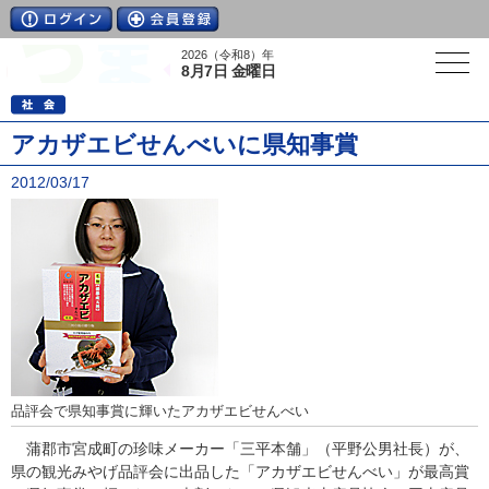
2026（令和8）年
8月7日 金曜日
アカザエビせんべいに県知事賞
2012/03/17
品評会で県知事賞に輝いたアカザエビせんべい
蒲郡市宮成町の珍味メーカー「三平本舗」（平野公男社長）が、
県の観光みやげ品評会に出品した「アカザエビせんべい」が最高賞