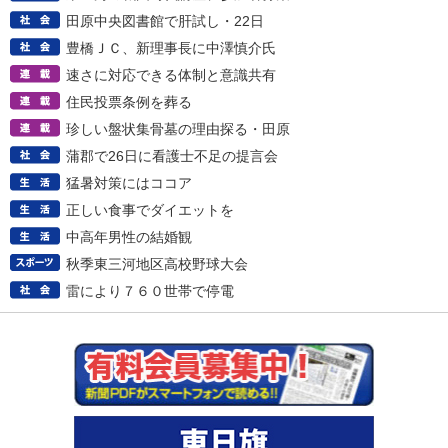
田原中央図書館で肝試し・22日
豊橋ＪＣ、新理事長に中澤慎介氏
速さに対応できる体制と意識共有
住民投票条例を葬る
珍しい盤状集骨墓の理由探る・田原
蒲郡で26日に看護士不足の提言会
猛暑対策にはココア
正しい食事でダイエットを
中高年男性の結婚観
秋季東三河地区高校野球大会
雷により７６０世帯で停電