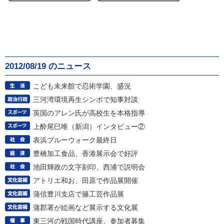
2012/08/19 のニュース
こども未来館で忍術学園、盛況
三河湾環境再生シンポで知事対談
英国のアレン氏が高校生を本格指導
上酔尾巳唯（新潟）インタビュー②
表浜ブルーウォーク最終日
豊橋加工食品、香港展示会で好評
池田輝政の文字刻印、西浦で説明会
アトリエ和お、田原で作品展開催
蒲信豊川支店で籐工芸作品展
蒲郡署が絵画など展示する文化展
東三河の戦国時代講座、参加者募集