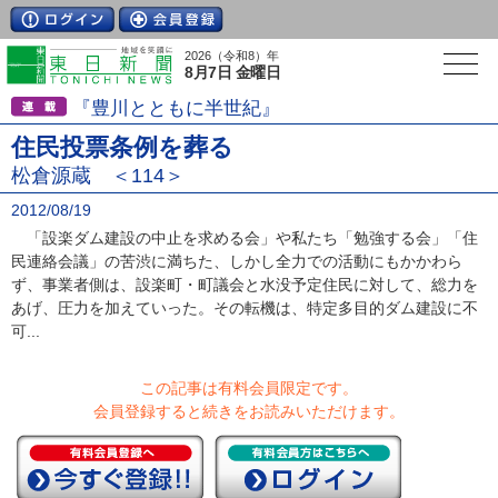
2026（令和8）年
8月7日 金曜日
『豊川とともに半世紀』
住民投票条例を葬る
松倉源蔵 ＜114＞
2012/08/19
「設楽ダム建設の中止を求める会」や私たち「勉強する会」「住
民連絡会議」の苦渋に満ちた、しかし全力での活動にもかかわら
ず、事業者側は、設楽町・町議会と水没予定住民に対して、総力を
あげ、圧力を加えていった。その転機は、特定多目的ダム建設に不
可...
この記事は有料会員限定です。
会員登録すると続きをお読みいただけます。