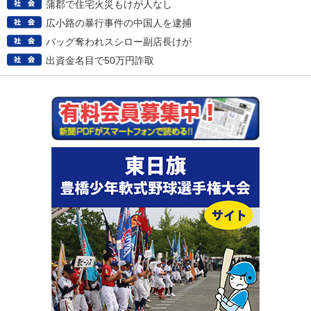
蒲郡で住宅火災もけが人なし
広小路の暴行事件の中国人を逮捕
バッグ奪われスシロー副店長けが
出資金名目で50万円詐取