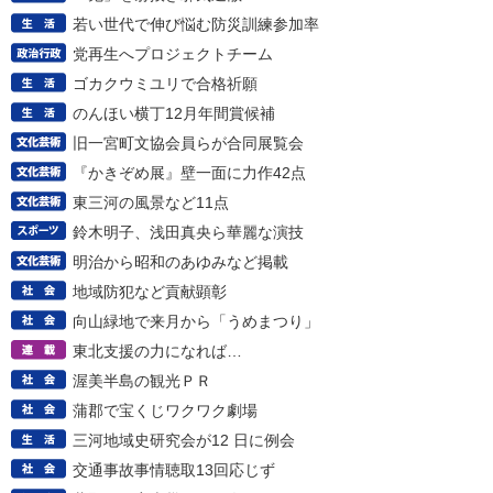
若い世代で伸び悩む防災訓練参加率
党再生へプロジェクトチーム
ゴカクウミユリで合格祈願
のんほい横丁12月年間賞候補
旧一宮町文協会員らが合同展覧会
『かきぞめ展』壁一面に力作42点
東三河の風景など11点
鈴木明子、浅田真央ら華麗な演技
明治から昭和のあゆみなど掲載
地域防犯など貢献顕彰
向山緑地で来月から「うめまつり」
東北支援の力になれば…
渥美半島の観光ＰＲ
蒲郡で宝くじワクワク劇場
三河地域史研究会が12 日に例会
交通事故事情聴取13回応じず