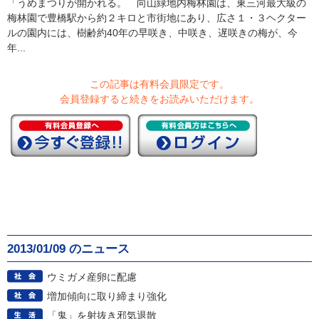
「うめまつりが開かれる。 向山緑地内梅林園は、東三河最大級の
梅林園で豊橋駅から約２キロと市街地にあり、広さ１・３ヘクター
ルの園内には、樹齢約40年の早咲き、中咲き、遅咲きの梅が、今
年...
この記事は有料会員限定です。
会員登録すると続きをお読みいただけます。
2013/01/09 のニュース
ウミガメ産卵に配慮
増加傾向に取り締まり強化
「鬼」を射抜き邪気退散