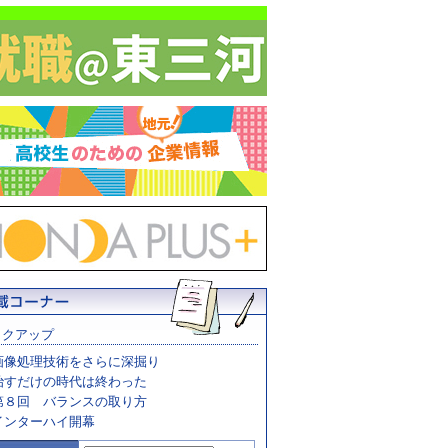
ックアップ
画像処理技術をさらに深掘り
治すだけの時代は終わった
第８回 バランスの取り方
インターハイ開幕