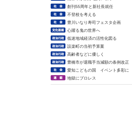
創刊55周年と新社長就任
不登校を考える
豊川いなり寿司フェスタ企画
心躍る鬼の世界へ
低迷地域経済の活性化図る
設楽町の当初予算案
高齢者などに優しく
豊橋市が退職手当減額の条例改正
愛知こどもの国 イベント多彩に
地獄にプロレス