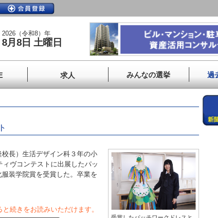
2026（令和8）年
8月8日 土曜日
みんなの選挙
過
E
求人
ト
校長）生活デザイン科３年の小
ティヴコンテストに出展したパッ
化服装学院賞を受賞した。卒業を
ると続きをお読みいただけます。
受賞したパッチワークドレスと