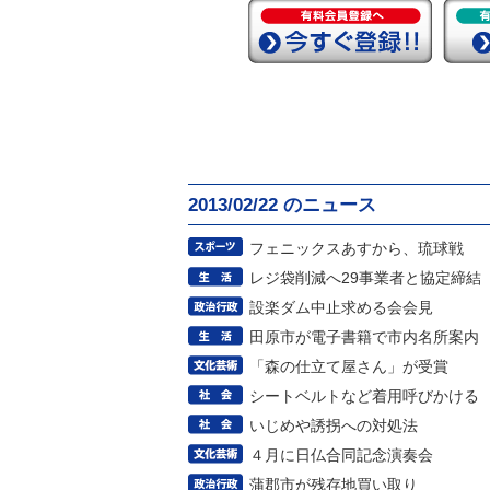
2013/02/22 のニュース
フェニックスあすから、琉球戦
レジ袋削減へ29事業者と協定締結
設楽ダム中止求める会会見
田原市が電子書籍で市内名所案内
「森の仕立て屋さん」が受賞
シートベルトなど着用呼びかける
いじめや誘拐への対処法
４月に日仏合同記念演奏会
蒲郡市が残存地買い取り